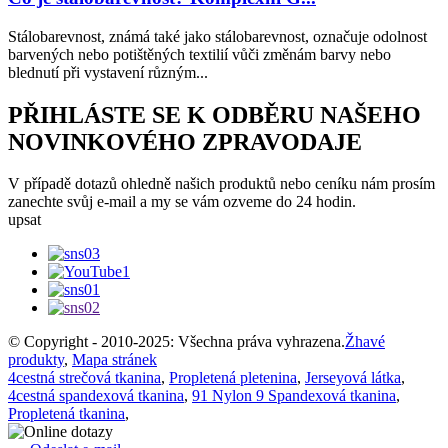
Stálobarevnost, známá také jako stálobarevnost, označuje odolnost
barvených nebo potištěných textilií vůči změnám barvy nebo
blednutí při vystavení různým...
PŘIHLÁSTE SE K ODBĚRU NAŠEHO
NOVINKOVÉHO ZPRAVODAJE
V případě dotazů ohledně našich produktů nebo ceníku nám prosím
zanechte svůj e-mail a my se vám ozveme do 24 hodin.
upsat
© Copyright - 2010-2025: Všechna práva vyhrazena.
Žhavé
produkty
,
Mapa stránek
4cestná strečová tkanina
,
Propletená pletenina
,
Jerseyová látka
,
4cestná spandexová tkanina
,
91 Nylon 9 Spandexová tkanina
,
Propletená tkanina
,