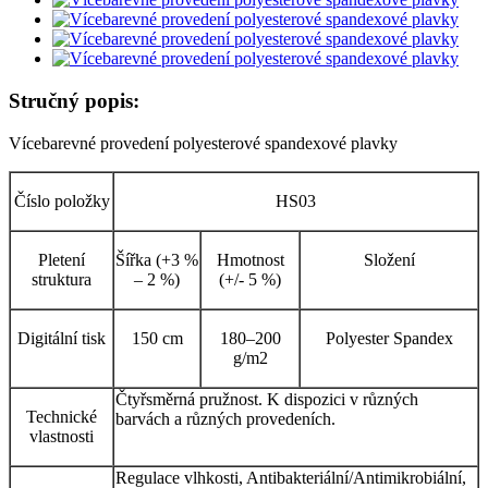
Stručný popis:
Vícebarevné provedení polyesterové spandexové plavky
Číslo položky
HS03
Pletení
Šířka (+3 %
Hmotnost
Složení
struktura
– 2 %)
(+/- 5 %)
Digitální tisk
150 cm
180–200
Polyester Spandex
g/m2
Čtyřsměrná pružnost. K dispozici v různých
Technické
barvách a různých provedeních.
vlastnosti
Regulace vlhkosti, Antibakteriální/Antimikrobiální,