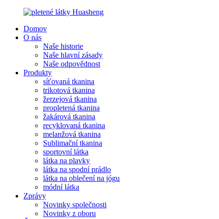
Domov
O nás
Naše historie
Naše hlavní zásady
Naše odpovědnost
Produkty
síťovaná tkanina
trikotová tkanina
žerzejová tkanina
propletená tkanina
žakárová tkanina
recyklovaná tkanina
melanžová tkanina
Sublimační tkanina
sportovní látka
látka na plavky
látka na spodní prádlo
látka na oblečení na jógu
módní látka
Zprávy
Novinky společnosti
Novinky z oboru