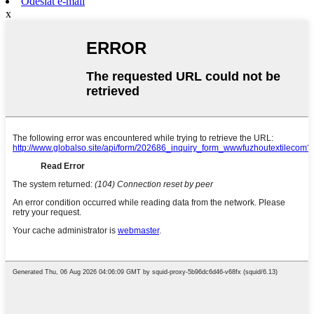
Odeslat e-mail
x