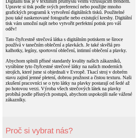
Digitální tisk je v textilním průmyslu velmi vzrušujícím trendem.
Upravte si tisk podle svých preferencí nebo použijte mnoho
grafických programů k vytvoření digitálních tisků. Použitelné
jsou také naskenované fotografie nebo existující kresby. Digitální
tisk vám umožní najít nebo vytvořit perfektní potisk pro váš
oděv!
Tato čtyřcestně strečová látka s digitálním potiskem se široce
používá v tanečním oblečení a plavkách. Je také skvělá pro
kalhotky, legíny, sportovní oblečení, intimní oblečení a plavky.
Abychom splnili přísné standardy kvality našich zákazníků,
vyrábíme tyto čtyřcestné strečové látky na našich moderních
strojích, které jsme si objednali v Evropě. Tkací stroj v dobrém
stavu zajistí jemné pletení, dobrou pružnost a čistou texturu. Naši
zkušení pracovníci se o tyto látky na plavky postarají od šedé až
po hotovou verzi. Výroba všech strečových látek na plavky
probíhá podle přísných postupů, abychom uspokojili naše vážené
zákazníky.
Proč si vybrat nás?