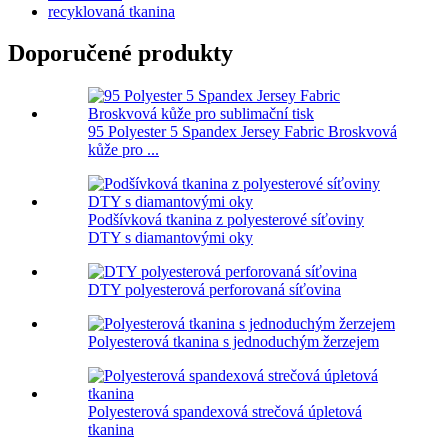
recyklovaná tkanina
Doporučené produkty
95 Polyester 5 Spandex Jersey Fabric Broskvová
kůže pro ...
Podšívková tkanina z polyesterové síťoviny
DTY s diamantovými oky
DTY polyesterová perforovaná síťovina
Polyesterová tkanina s jednoduchým žerzejem
Polyesterová spandexová strečová úpletová
tkanina