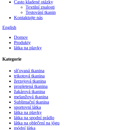
Často kladené otázky
Textilní znalosti
Testování tkanin
Kontaktujte nás
English
Domov
Produkty
látka na plavky
Kategorie
síťovaná tkanina
trikotová tkanina
žerzejová tkanina
propletená tkanina
žakárová tkanina
melanžová tkanina
Sublimační tkanina
sportovní látka
látka na plavky
látka na spodní prádlo
látka na oblečení na jógu
módní látka