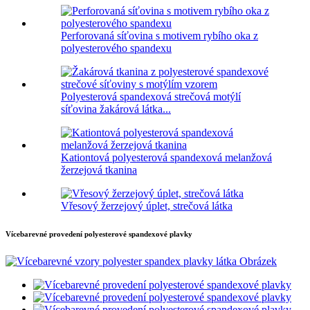
Perforovaná síťovina s motivem rybího oka z
polyesterového spandexu
Polyesterová spandexová strečová motýlí
síťovina žakárová látka...
Kationtová polyesterová spandexová melanžová
žerzejová tkanina
Vřesový žerzejový úplet, strečová látka
Vícebarevné provedení polyesterové spandexové plavky