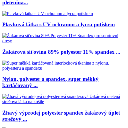
pletenina...
Plavková látka s UV ochranou a lycra potiskem
Žakárová síťovina 89% polyester 11% spandex ...
Nylon, polyester a spandex, super měkký
kartáčovaný ...
Žhavý výprodej polyester spandex žakárový úplet
strečový ...