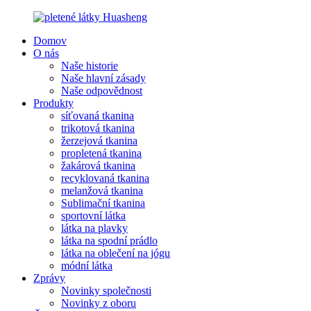
Domov
O nás
Naše historie
Naše hlavní zásady
Naše odpovědnost
Produkty
síťovaná tkanina
trikotová tkanina
žerzejová tkanina
propletená tkanina
žakárová tkanina
recyklovaná tkanina
melanžová tkanina
Sublimační tkanina
sportovní látka
látka na plavky
látka na spodní prádlo
látka na oblečení na jógu
módní látka
Zprávy
Novinky společnosti
Novinky z oboru