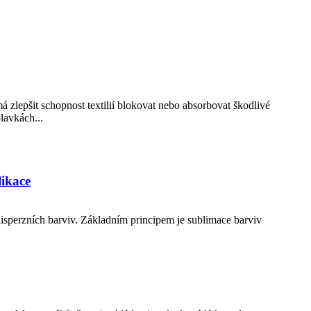
zlepšit schopnost textilií blokovat nebo absorbovat škodlivé
lavkách...
likace
disperzních barviv. Základním principem je sublimace barviv