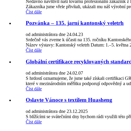
Nedávno navštívil naši továrnu profesionální zákazník z B
Zákazníka jsme vřele přivítali, ukázali mu náš výrobní pro
Číst dále
Pozvánka – 135. jarní kantonský veletrh
od administrátora dne 24.04.23
Srdečně vás zveme k účasti na 135. ročníku Kantonského v
Název výstavy: Kantonský veletrh Datum: 1.–5. května 
Číst dále
Globální certifikace recyklovaných standar
od administrátora dne 24.02.07
S hrdostí oznamujeme, že jsme také získali certifikaci 
které v mezinárodním měřítku podporují odpovědný a udrž
Číst dále
Oslavte Vánoce s textilem Huasheng
od administrátora dne 23.12.2025
S blížícími se svátečními dny bychom rádi využili této p
Číst dále