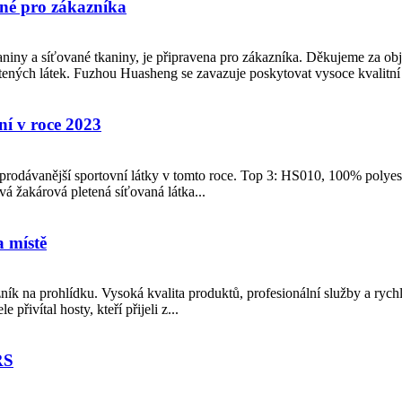
ené pro zákazníka
aniny a síťované tkaniny, je připravena pro zákazníka. Děkujeme za o
tených látek. Fuzhou Huasheng se zavazuje poskytovat vysoce kvalitní 
ní v roce 2023
rodávanější sportovní látky v tomto roce. Top 3: HS010, 100% polyeste
vá žakárová pletená síťovaná látka...
a místě
ník na prohlídku. Vysoká kvalita produktů, profesionální služby a rych
přivítal hosty, kteří přijeli z...
RS