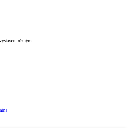
vystavení různým...
anina
,