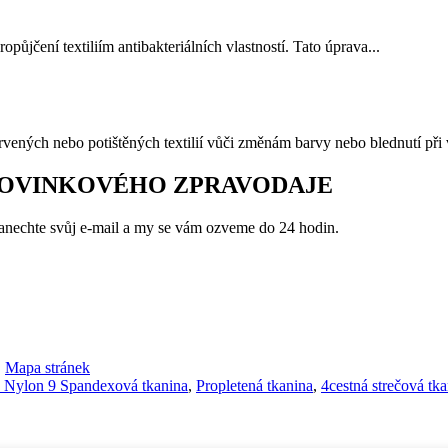
půjčení textiliím antibakteriálních vlastností. Tato úprava...
rvených nebo potištěných textilií vůči změnám barvy nebo blednutí při 
NOVINKOVÉHO ZPRAVODAJE
anechte svůj e-mail a my se vám ozveme do 24 hodin.
,
Mapa stránek
 Nylon 9 Spandexová tkanina
,
Propletená tkanina
,
4cestná strečová tk