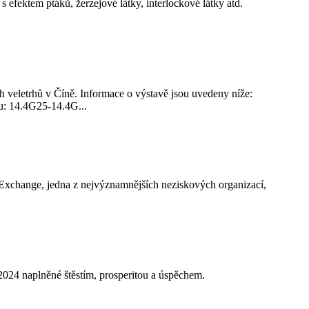
 efektem ptáků, žerzejové látky, interlockové látky atd.
ch veletrhů v Číně. Informace o výstavě jsou uvedeny níže:
u: 14.4G25-14.4G...
e Exchange, jedna z nejvýznamnějších neziskových organizací,
 2024 naplněné štěstím, prosperitou a úspěchem.