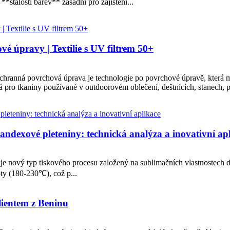
**stálosti barev** zásadní pro zajištění...
é úpravy | Textilie s UV filtrem 50+
ranná povrchová úprava je technologie po povrchové úpravě, která má 
tá pro tkaniny používané v outdoorovém oblečení, deštnících, stanech, p
pandexové pleteniny: technická analýza a inovativní ap
k je nový typ tiskového procesu založený na sublimačních vlastnostech 
ty (180-230℃), což p...
klientem z Beninu