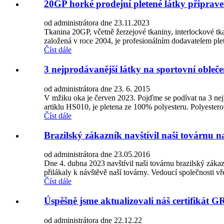
20GP horké prodejní pletené látky připrav
od administrátora dne 23.11.2023
Tkanina 20GP, včetně žerzejové tkaniny, interlockové tk
založená v roce 2004, je profesionálním dodavatelem ple
Číst dále
3 nejprodávanější látky na sportovní obleče
od administrátora dne 23. 6. 2015
V mžiku oka je červen 2023. Pojďme se podívat na 3 nejp
artiklu HS010, je pletena ze 100% polyesteru. Polyestero
Číst dále
Brazilský zákazník navštívil naši továrnu n
od administrátora dne 23.05.2016
Dne 4. dubna 2023 navštívil naši továrnu brazilský zákaz
přilákaly k návštěvě naší továrny. Vedoucí společnosti vřele 
Číst dále
Úspěšně jsme aktualizovali náš certifikát G
od administrátora dne 22.12.22