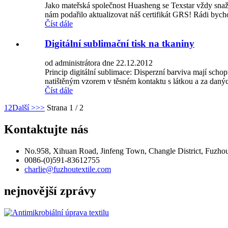
Jako mateřská společnost Huasheng se Texstar vždy snažil
nám podařilo aktualizovat náš certifikát GRS! Rádi bycho
Číst dále
Digitální sublimační tisk na tkaniny
od administrátora dne 22.12.2012
Princip digitální sublimace: Disperzní barviva mají schopn
natištěným vzorem v těsném kontaktu s látkou a za daný
Číst dále
1
2
Další >
>>
Strana 1 / 2
Kontaktujte nás
No.958, Xihuan Road, Jinfeng Town, Changle District, Fuzhou 
0086-(0)591-83612755
charlie@fuzhoutextile.com
nejnovější zprávy