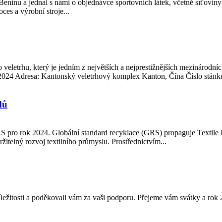
eninu a jednal s námi o objednávce sportovních látek, včetně síťoviny s
ces a výrobní stroje...
eletrhu, který je jedním z největších a nejprestižnějších mezinárodní
2024 Adresa: Kantonský veletrhový komplex Kanton, Čína Číslo stánk
dů
GRS pro rok 2024. Globální standard recyklace (GRS) propaguje Textil
itelný rozvoj textilního průmyslu. Prostřednictvím...
říležitosti a poděkovali vám za vaši podporu. Přejeme vám svátky a rok