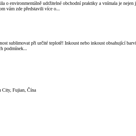
a o environmentálně udržitelné obchodní praktiky a vnímala je nejen jak
m vám zde představili více o...
ost sublimovat při určité teplotě! Inkoust nebo inkoust obsahující barvi
ch podmínek...
City, Fujian, Čína