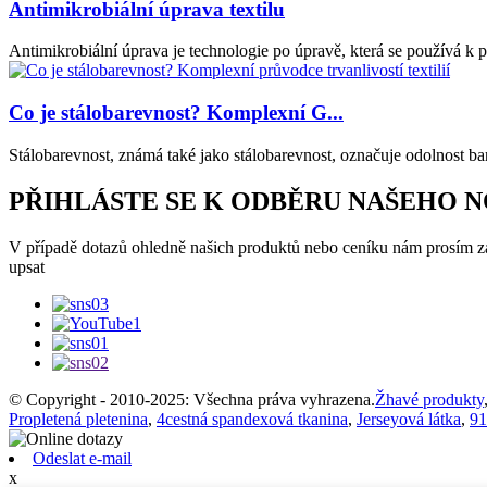
Antimikrobiální úprava textilu
Antimikrobiální úprava je technologie po úpravě, která se používá k pro
Co je stálobarevnost? Komplexní G...
Stálobarevnost, známá také jako stálobarevnost, označuje odolnost ba
PŘIHLÁSTE SE K ODBĚRU NAŠEHO 
V případě dotazů ohledně našich produktů nebo ceníku nám prosím z
upsat
© Copyright - 2010-2025: Všechna práva vyhrazena.
Žhavé produkty
Propletená pletenina
,
4cestná spandexová tkanina
,
Jerseyová látka
,
91
Odeslat e-mail
x