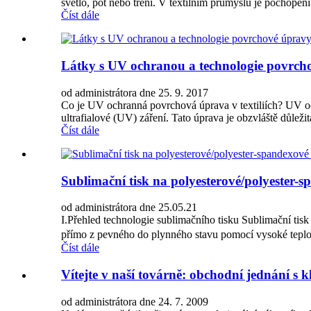
světlo, pot nebo tření. V textilním průmyslu je pochopení 
Číst dále
Látky s UV ochranou a technologie povrchov
od administrátora dne 25. 9. 2017
Co je UV ochranná povrchová úprava v textiliích? UV och
ultrafialové (UV) záření. Tato úprava je obzvláště důleži
Číst dále
Sublimační tisk na polyesterové/polyester-s
od administrátora dne 25.05.21
I.Přehled technologie sublimačního tisku Sublimační tis
přímo z pevného do plynného stavu pomocí vysoké teplo
Číst dále
Vítejte v naší továrně: obchodní jednání s 
od administrátora dne 24. 7. 2009