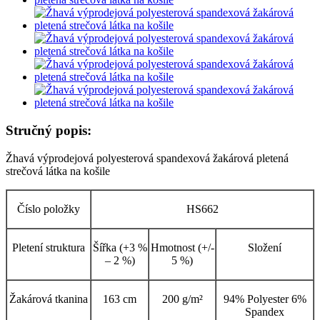
Stručný popis:
Žhavá výprodejová polyesterová spandexová žakárová pletená
strečová látka na košile
Číslo položky
HS662
Pletení struktura
Šířka (+3 %
Hmotnost (+/-
Složení
– 2 %)
5 %)
Žakárová tkanina
163 cm
200 g/m²
94% Polyester 6%
Spandex