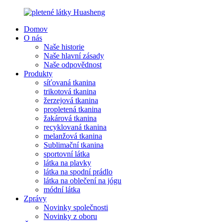
Domov
O nás
Naše historie
Naše hlavní zásady
Naše odpovědnost
Produkty
síťovaná tkanina
trikotová tkanina
žerzejová tkanina
propletená tkanina
žakárová tkanina
recyklovaná tkanina
melanžová tkanina
Sublimační tkanina
sportovní látka
látka na plavky
látka na spodní prádlo
látka na oblečení na jógu
módní látka
Zprávy
Novinky společnosti
Novinky z oboru