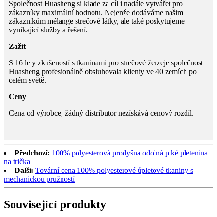
Společnost Huasheng si klade za cíl i nadále vytvářet pro
zákazníky maximální hodnotu. Nejenže dodáváme našim
zákazníkům mélange strečové látky, ale také poskytujeme
vynikající služby a řešení.
Zažít
S 16 lety zkušeností s tkaninami pro strečové žerzeje společnost
Huasheng profesionálně obsluhovala klienty ve 40 zemích po
celém světě.
Ceny
Cena od výrobce, žádný distributor nezískává cenový rozdíl.
Předchozí:
100% polyesterová prodyšná odolná piké pletenina
na trička
Další:
Tovární cena 100% polyesterové úpletové tkaniny s
mechanickou pružností
Související produkty