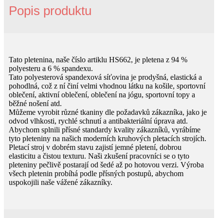
Popis produktu
Tato pletenina, naše číslo artiklu HS662, je pletena z 94 %
polyesteru a 6 % spandexu.
Tato polyesterová spandexová síťovina je prodyšná, elastická a
pohodlná, což z ní činí velmi vhodnou látku na košile, sportovní
oblečení, aktivní oblečení, oblečení na jógu, sportovní topy a
běžné nošení atd.
Můžeme vyrobit různé tkaniny dle požadavků zákazníka, jako je
odvod vlhkosti, rychlé schnutí a antibakteriální úprava atd.
Abychom splnili přísné standardy kvality zákazníků, vyrábíme
tyto pleteniny na našich moderních kruhových pletacích strojích.
Pletací stroj v dobrém stavu zajistí jemné pletení, dobrou
elasticitu a čistou texturu. Naši zkušení pracovníci se o tyto
pleteniny pečlivě postarají od šedé až po hotovou verzi. Výroba
všech pletenin probíhá podle přísných postupů, abychom
uspokojili naše vážené zákazníky.