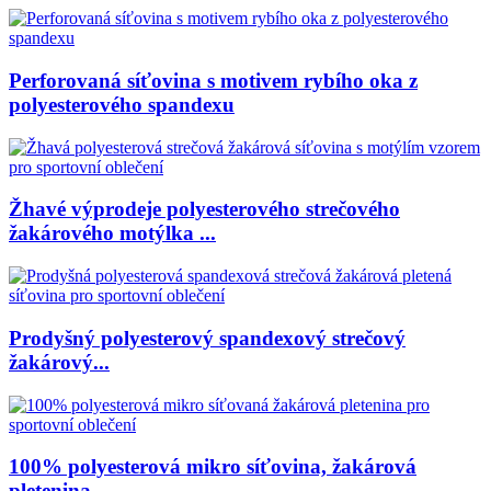
Perforovaná síťovina s motivem rybího oka z
polyesterového spandexu
Žhavé výprodeje polyesterového strečového
žakárového motýlka ...
Prodyšný polyesterový spandexový strečový
žakárový...
100% polyesterová mikro síťovina, žakárová
pletenina...