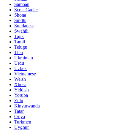
Samoan
Scots Gaelic
Shona
Sindhi
Sundanese
Swahili
Tajik
Tamil
Telugu
Thai
Ukrainian
Urdu
Uzbek
Vietnamese
Welsh
Xhosa
Yiddish
Yoruba
Zulu
Kinyarwanda
Tatar
Oriya
Turkmen
Uyghur