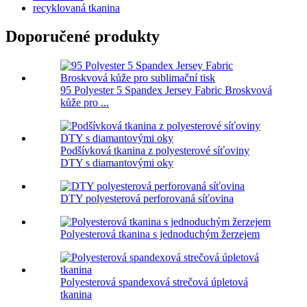
recyklovaná tkanina
Doporučené produkty
95 Polyester 5 Spandex Jersey Fabric Broskvová
kůže pro ...
Podšívková tkanina z polyesterové síťoviny
DTY s diamantovými oky
DTY polyesterová perforovaná síťovina
Polyesterová tkanina s jednoduchým žerzejem
Polyesterová spandexová strečová úpletová
tkanina