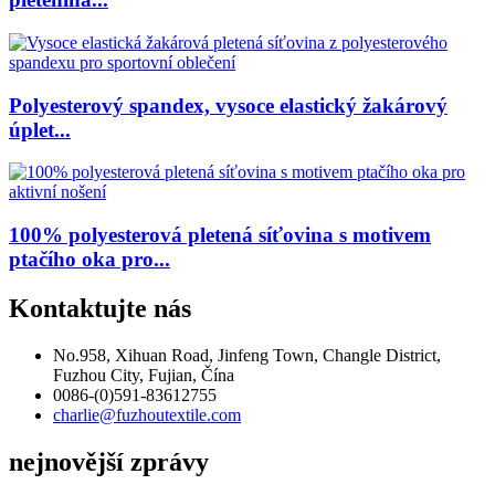
Polyesterový spandex, vysoce elastický žakárový
úplet...
100% polyesterová pletená síťovina s motivem
ptačího oka pro...
Kontaktujte nás
No.958, Xihuan Road, Jinfeng Town, Changle District,
Fuzhou City, Fujian, Čína
0086-(0)591-83612755
charlie@fuzhoutextile.com
nejnovější zprávy