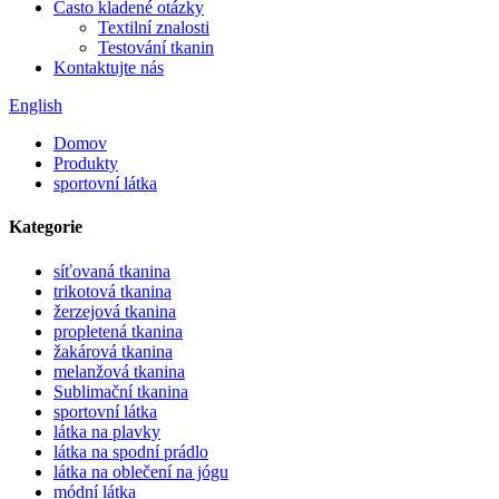
Často kladené otázky
Textilní znalosti
Testování tkanin
Kontaktujte nás
English
Domov
Produkty
sportovní látka
Kategorie
síťovaná tkanina
trikotová tkanina
žerzejová tkanina
propletená tkanina
žakárová tkanina
melanžová tkanina
Sublimační tkanina
sportovní látka
látka na plavky
látka na spodní prádlo
látka na oblečení na jógu
módní látka