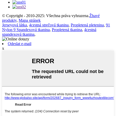
© Copyright - 2010-2025: Všechna práva vyhrazena.
Žhavé
produkty
,
Mapa stránek
Jerseyová látka
,
4cestná strečová tkanina
,
Propletená pletenina
,
91
Nylon 9 Spandexová tkanina
,
Propletená tkanina
,
4cestná
spandexová tkanina
,
Odeslat e-mail
x