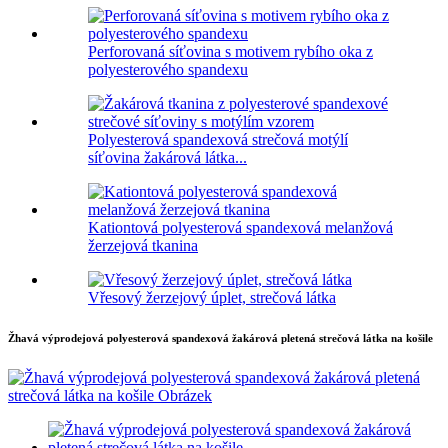
Perforovaná síťovina s motivem rybího oka z
polyesterového spandexu
Polyesterová spandexová strečová motýlí
síťovina žakárová látka...
Kationtová polyesterová spandexová melanžová
žerzejová tkanina
Vřesový žerzejový úplet, strečová látka
Žhavá výprodejová polyesterová spandexová žakárová pletená strečová látka na košile