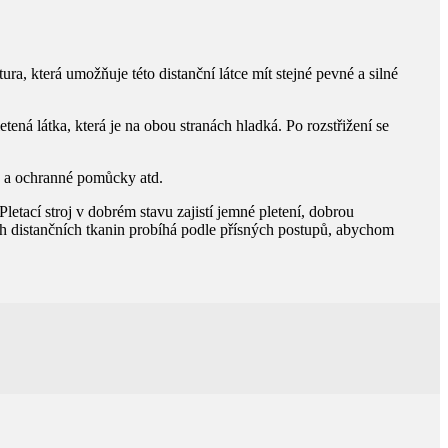
ra, která umožňuje této distanční látce mít stejné pevné a silné
tená látka, která je na obou stranách hladká. Po rozstřižení se
ky a ochranné pomůcky atd.
letací stroj v dobrém stavu zajistí jemné pletení, dobrou
šech distančních tkanin probíhá podle přísných postupů, abychom