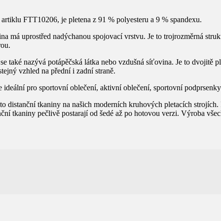
ho artiklu FTT10206, je pletena z 91 % polyesteru a 9 % spandexu.
na má uprostřed nadýchanou spojovací vrstvu. Je to trojrozměrná struktu
rou.
se také nazývá potápěčská látka nebo vzdušná síťovina. Je to dvojitě ple
stejný vzhled na přední i zadní straně.
je ideální pro sportovní oblečení, aktivní oblečení, sportovní podprsen
o distanční tkaniny na našich moderních kruhových pletacích strojích. P
stanční tkaniny pečlivě postarají od šedé až po hotovou verzi. Výroba v