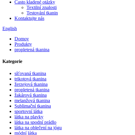
Často kladené otázky
Textilní znalosti
Testování tkanin
Kontaktujte nás
English
Domov
Produkty
propletená tkanina
Kategorie
síťovaná tkanina
trikotová tkanina
žerzejová tkanina
propletená tkanina
žakárová tkanina
melanžová tkanina
Sublimační tkanina
sportovní látka
látka na plavky
látka na spodní prádlo
látka na oblečení na jógu
módní látka