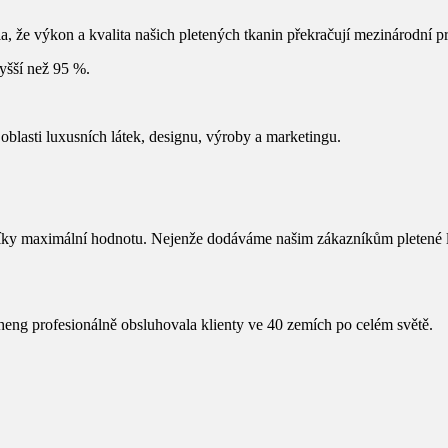
la, že výkon a kvalita našich pletených tkanin překračují mezinárodní 
vyšší než 95 %.
oblasti luxusních látek, designu, výroby a marketingu.
zníky maximální hodnotu. Nejenže dodáváme našim zákazníkům pletené l
heng profesionálně obsluhovala klienty ve 40 zemích po celém světě.