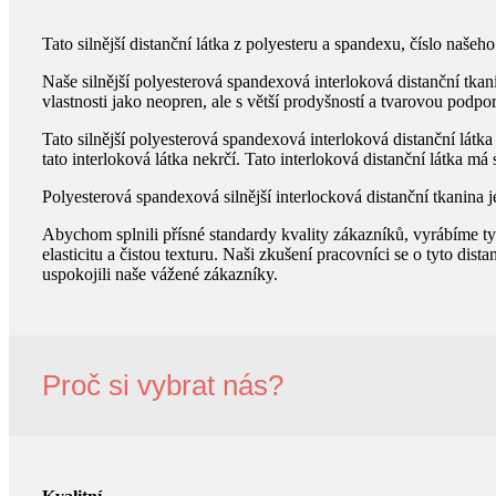
Tato silnější distanční látka z polyesteru a spandexu, číslo naše
Naše silnější polyesterová spandexová interloková distanční tkani
vlastnosti jako neopren, ale s větší prodyšností a tvarovou podpo
Tato silnější polyesterová spandexová interloková distanční látka 
tato interloková látka nekrčí. Tato interloková distanční látka má 
Polyesterová spandexová silnější interlocková distanční tkanina 
Abychom splnili přísné standardy kvality zákazníků, vyrábíme tyt
elasticitu a čistou texturu. Naši zkušení pracovníci se o tyto di
uspokojili naše vážené zákazníky.
Proč si vybrat nás?