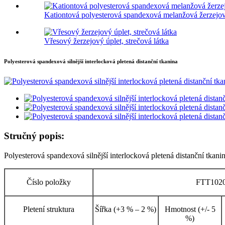
Kationtová polyesterová spandexová melanžová žerzejov
Vřesový žerzejový úplet, strečová látka
Polyesterová spandexová silnější interlocková pletená distanční tkanina
Stručný popis:
Polyesterová spandexová silnější interlocková pletená distanční tkani
Číslo položky
FTT102
Pletení struktura
Šířka (+3 % – 2 %)
Hmotnost (+/- 5
%)