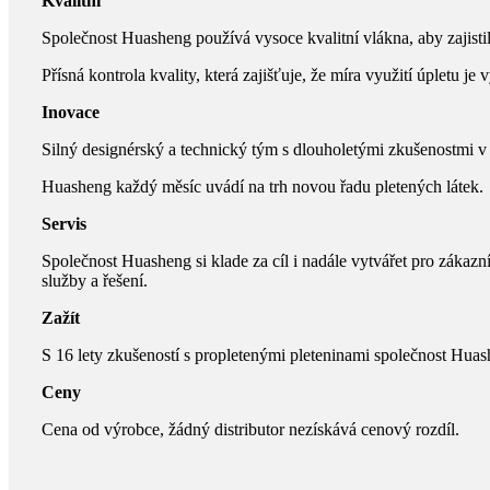
Kvalitní
Společnost Huasheng používá vysoce kvalitní vlákna, aby zajisti
Přísná kontrola kvality, která zajišťuje, že míra využití úpletu je 
Inovace
Silný designérský a technický tým s dlouholetými zkušenostmi v 
Huasheng každý měsíc uvádí na trh novou řadu pletených látek.
Servis
Společnost Huasheng si klade za cíl i nadále vytvářet pro záka
služby a řešení.
Zažít
S 16 lety zkušeností s propletenými pleteninami společnost Huas
Ceny
Cena od výrobce, žádný distributor nezískává cenový rozdíl.