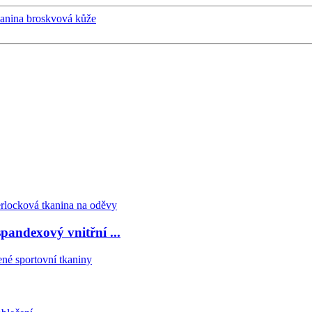
kanina broskvová kůže
andexový vnitřní ...