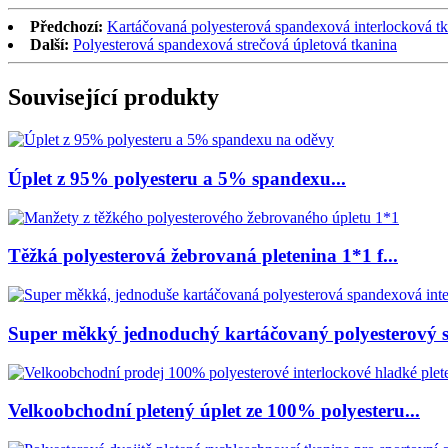
Předchozí:
Kartáčovaná polyesterová spandexová interlocková t
Další:
Polyesterová spandexová strečová úpletová tkanina
Související produkty
Úplet z 95% polyesteru a 5% spandexu...
Těžká polyesterová žebrovaná pletenina 1*1 f...
Super měkký jednoduchý kartáčovaný polyesterový sp
Velkoobchodní pletený úplet ze 100% polyesteru...