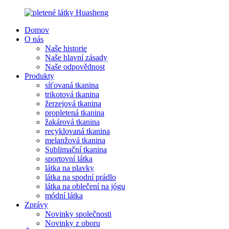
Domov
O nás
Naše historie
Naše hlavní zásady
Naše odpovědnost
Produkty
síťovaná tkanina
trikotová tkanina
žerzejová tkanina
propletená tkanina
žakárová tkanina
recyklovaná tkanina
melanžová tkanina
Sublimační tkanina
sportovní látka
látka na plavky
látka na spodní prádlo
látka na oblečení na jógu
módní látka
Zprávy
Novinky společnosti
Novinky z oboru