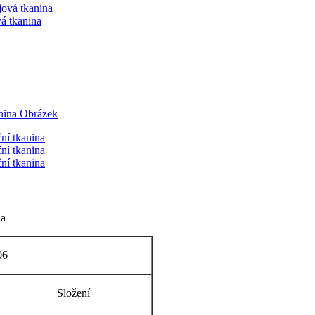
á tkanina
na
06
Složení