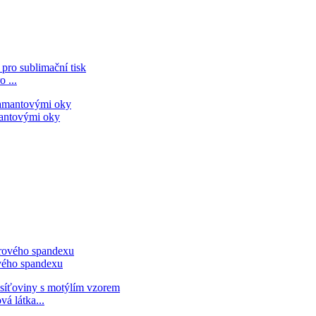
 ...
mantovými oky
ového spandexu
á látka...