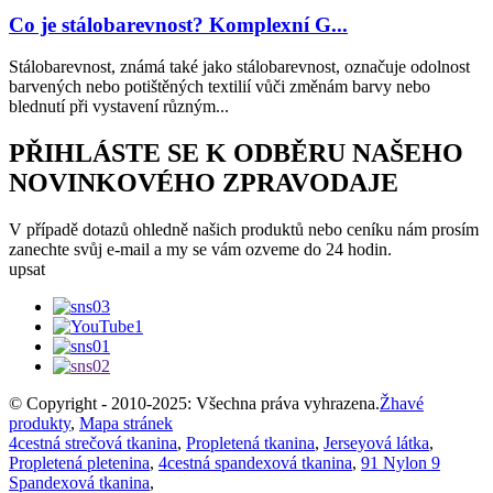
Co je stálobarevnost? Komplexní G...
Stálobarevnost, známá také jako stálobarevnost, označuje odolnost
barvených nebo potištěných textilií vůči změnám barvy nebo
blednutí při vystavení různým...
PŘIHLÁSTE SE K ODBĚRU NAŠEHO
NOVINKOVÉHO ZPRAVODAJE
V případě dotazů ohledně našich produktů nebo ceníku nám prosím
zanechte svůj e-mail a my se vám ozveme do 24 hodin.
upsat
© Copyright - 2010-2025: Všechna práva vyhrazena.
Žhavé
produkty
,
Mapa stránek
4cestná strečová tkanina
,
Propletená tkanina
,
Jerseyová látka
,
Propletená pletenina
,
4cestná spandexová tkanina
,
91 Nylon 9
Spandexová tkanina
,