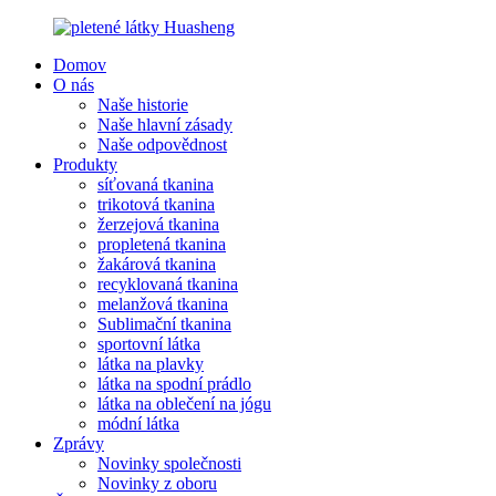
Domov
O nás
Naše historie
Naše hlavní zásady
Naše odpovědnost
Produkty
síťovaná tkanina
trikotová tkanina
žerzejová tkanina
propletená tkanina
žakárová tkanina
recyklovaná tkanina
melanžová tkanina
Sublimační tkanina
sportovní látka
látka na plavky
látka na spodní prádlo
látka na oblečení na jógu
módní látka
Zprávy
Novinky společnosti
Novinky z oboru