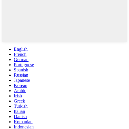
English
French
German
Portuguese
Spanish
Russian
Japanese
Korean
Arabic
Irish
Greek
Turkish
Italian
Danish
Romanian
Indonesian