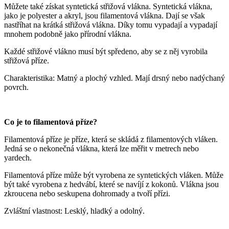
Můžete také získat syntetická střižová vlákna. Syntetická vlákna,
jako je polyester a akryl, jsou filamentová vlákna. Dají se však
nastříhat na krátká střižová vlákna. Díky tomu vypadají a vypadají
mnohem podobně jako přírodní vlákna.
Každé střižové vlákno musí být spředeno, aby se z něj vyrobila
střižová příze.
Charakteristika: Matný a plochý vzhled. Mají drsný nebo nadýchaný
povrch.
Co je to filamentová příze?
Filamentová příze je příze, která se skládá z filamentových vláken.
Jedná se o nekonečná vlákna, která lze měřit v metrech nebo
yardech.
Filamentová příze může být vyrobena ze syntetických vláken. Může
být také vyrobena z hedvábí, které se navíjí z kokonů. Vlákna jsou
zkroucena nebo seskupena dohromady a tvoří přízi.
Zvláštní vlastnost: Lesklý, hladký a odolný.