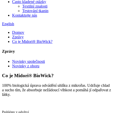
Často kladené otázky
Textilní znalosti
Testování tkanin
Kontaktujte nás
English
Domov
Zprávy
Co je Midori® BioWick?
Zprávy
Novinky společnosti
Novinky z oboru
Co je Midori® BioWick?
100% biologická úprava odvádění uhlíku z mikrořas. Udržuje chlad
a sucho tím, že absorbuje nežádoucí vlhkost a pomáhá jí odpařovat z
látky.
Problémy v odvětví