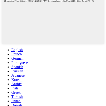
English
French
German
Portuguese
Spanish
Russian
Japanese
Korean
Arabic
Irish
Greek
Turkish
Italian
Danish