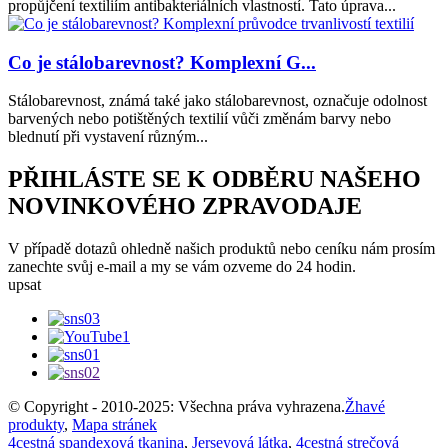
propůjčení textiliím antibakteriálních vlastností. Tato úprava...
Co je stálobarevnost? Komplexní G...
Stálobarevnost, známá také jako stálobarevnost, označuje odolnost
barvených nebo potištěných textilií vůči změnám barvy nebo
blednutí při vystavení různým...
PŘIHLÁSTE SE K ODBĚRU NAŠEHO
NOVINKOVÉHO ZPRAVODAJE
V případě dotazů ohledně našich produktů nebo ceníku nám prosím
zanechte svůj e-mail a my se vám ozveme do 24 hodin.
upsat
© Copyright - 2010-2025: Všechna práva vyhrazena.
Žhavé
produkty
,
Mapa stránek
4cestná spandexová tkanina
,
Jerseyová látka
,
4cestná strečová