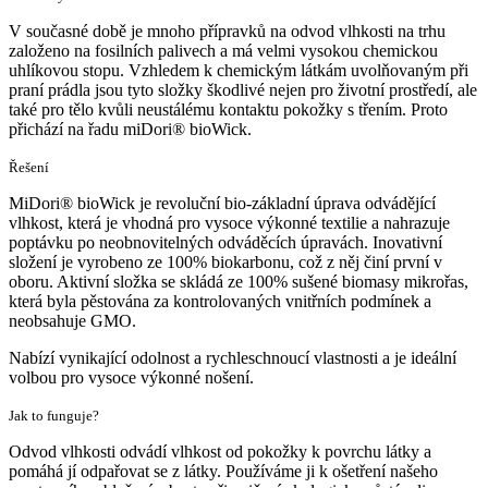
V současné době je mnoho přípravků na odvod vlhkosti na trhu
založeno na fosilních palivech a má velmi vysokou chemickou
uhlíkovou stopu. Vzhledem k chemickým látkám uvolňovaným při
praní prádla jsou tyto složky škodlivé nejen pro životní prostředí, ale
také pro tělo kvůli neustálému kontaktu pokožky s třením. Proto
přichází na řadu miDori® bioWick.
Řešení
MiDori® bioWick je revoluční bio-základní úprava odvádějící
vlhkost, která je vhodná pro vysoce výkonné textilie a nahrazuje
poptávku po neobnovitelných odváděcích úpravách. Inovativní
složení je vyrobeno ze 100% biokarbonu, což z něj činí první v
oboru. Aktivní složka se skládá ze 100% sušené biomasy mikrořas,
která byla pěstována za kontrolovaných vnitřních podmínek a
neobsahuje GMO.
Nabízí vynikající odolnost a rychleschnoucí vlastnosti a je ideální
volbou pro vysoce výkonné nošení.
Jak to funguje?
Odvod vlhkosti odvádí vlhkost od pokožky k povrchu látky a
pomáhá jí odpařovat se z látky. Používáme ji k ošetření našeho