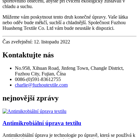
sportovního oblečení, abyste při cvičení ekologicky zůstávali v
chladu a suchu.
Můžeme vám poskytnout tento druh konečné úpravy. Vaše látka
nebo oděv bude měkčí, suchší a chladnější. Společnost Fuzhou
Huasheng Textile Co. Ltd vám bude neustále k dispozici.
Čas zveřejnění: 12. listopadu 2022
Kontaktujte nás
No.958, Xihuan Road, Jinfeng Town, Changle District,
Fuzhou City, Fujian, Čína
0086-(0)591-83612755
charlie@fuzhoutextile.com
nejnovější zprávy
Antimikrobiální úprava textilu
Antimikrobiální úprava je technologie po úpravě, která se používá k