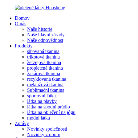
Domov
O nás
Naše historie
Naše hlavní zásady
Naše odpovědnost
Produkty
síťovaná tkanina
trikotová tkanina
žerzejová tkanina
propletená tkanina
žakárová tkanina
recyklovaná tkanina
melanžová tkanina
Sublimační tkanina
sportovní látka
látka na plavky
látka na spodní prádlo
látka na oblečení na jógu
módní látka
Zprávy
Novinky společnosti
Novinky z oboru